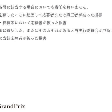
各号に該当する場合においても責任を負いません。
応募したことに起因して応募者または第三者が被った損害
・投稿等において応募者が被った損害
項に違反した、またはそのおそれがあると当実行委員会が判断
に当該応募者が被った損害
GrandPrix