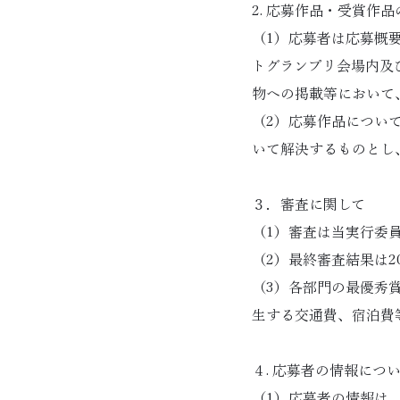
2. 応募作品・受賞作
（1）応募者は応募概
トグランプリ会場内及
物への掲載等において
（2）応募作品につい
いて解決するものとし
３．審査に関して
（1）審査は当実行委
（2）最終審査結果は2
（3）各部門の最優秀賞
生する交通費、宿泊費
４. 応募者の情報につ
（1）応募者の情報は