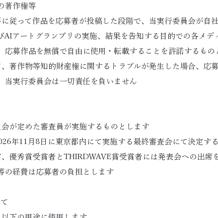
品の著作権等
要に従って作品を応募者が投稿した段階で、当実行委員会が自社
びAIアートグランプリの実施、結果を告知する目的での各メデ
、応募作品を無償で自由に使用・転載することを許諾するもの
て、著作物等知的財産権に関するトラブルが発生した場合、応
、当実行委員会は一切責任を負いません
員会が定めた審査員が実施するものとします
026年11月8日に東京都内にて実施する最終審査会にて決定す
、優秀賞受賞者とTHIRDWAVE賞受賞者には発表会への出
等の経費は応募者の負担とします
いて
、以下の用途に使用します。