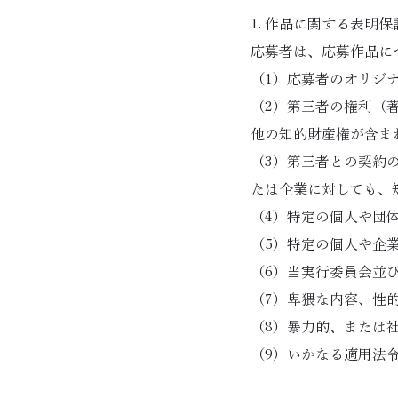
1. 作品に関する表明保
応募者は、応募作品に
（1）応募者のオリジ
（2）第三者の権利（
他の知的財産権が含ま
（3）第三者との契約
たは企業に対しても、
（4）特定の個人や団
（5）特定の個人や企
（6）当実行委員会並
（7）卑猥な内容、性
（8）暴力的、または
（9）いかなる適用法