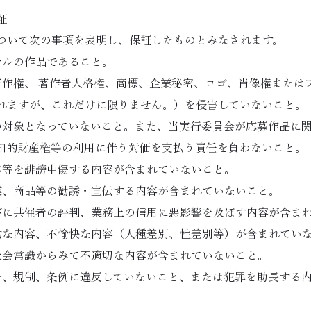
証
ついて次の事項を表明し、保証したものとみなされます。
ナルの作品であること。
著作権、 著作者人格権、商標、企業秘密、ロゴ、肖像権または
れますが、これだけに限りません。）を侵害していないこと。
の対象となっていないこと。また、当実行委員会が応募作品に
知的財産権等の利用に伴う対価を支払う責任を負わないこと。
体等を誹謗中傷する内容が含まれていないこと。
業、商品等の勧誘・宣伝する内容が含まれていないこと。
びに共催者の評判、業務上の信用に悪影響を及ぼす内容が含ま
的な内容、不愉快な内容（人種差別、性差別等）が含まれてい
社会常識からみて不適切な内容が含まれていないこと。
令、規制、条例に違反していないこと、または犯罪を助長する